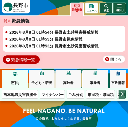
長野市
緊急情報
ニュース
検索
MENU
緊急情報
2026年8月8日 01時54分 長野市土砂災害警戒情報
2026年8月8日 01時53分 長野市気象情報
2026年8月8日 01時53分 長野市土砂災害警戒情報
緊急情報一覧
閉じる
市民
子ども・若者
高齢者
事業者
市政情報
熊本地震災害義援金
マイナンバー
ごみ分別
市民税・県民税
移住
この街で、わたしらしく生きる。長野市