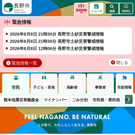
長野市
緊急情報
ニュース
検索
MENU
緊急情報
2026年8月8日 21時30分 長野市土砂災害警戒情報
2026年8月8日 21時30分 長野市土砂災害警戒情報
2026年8月8日 12時06分 長野市土砂災害警戒情報
緊急情報一覧
閉じる
市民
子ども・若者
高齢者
事業者
市政情報
熊本地震災害義援金
マイナンバー
ごみ分別
市民税・県民税
移住
この街で、わたしらしく生きる。長野市