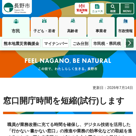
長野市
緊急情報
ニュース
検索
MENU
市民
子ども・若者
高齢者
事業者
市政情報
熊本地震災害義援金
マイナンバー
ごみ分別
市民税・県民税
移住
この街で、わたしらしく生きる。長野市
更新日：2026年7月14日
窓口開庁時間を短縮(試行)します
職員が業務改善に充てる時間を確保し、デジタル技術を活用した
「行かない·書かない窓口」の推進や業務の効率化などの取組を進