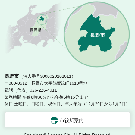
長
長野市
（法人番号3000020202011）
〒380-8512 長野市大字鶴賀緑町1613番地
電話（代表）026-226-4911
業務時間 午前8時30分から午後5時15分まで
休日 土曜日、日曜日、祝休日、年末年始（12月29日から1月3日）
市役所案内