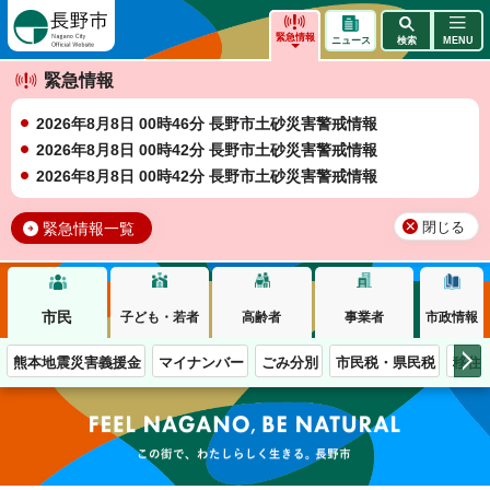
長野市
緊急情報
ニュース
検索
MENU
緊急情報
2026年8月8日 00時46分 長野市土砂災害警戒情報
2026年8月8日 00時42分 長野市土砂災害警戒情報
2026年8月8日 00時42分 長野市土砂災害警戒情報
緊急情報一覧
閉じる
市民
子ども・若者
高齢者
事業者
市政情報
熊本地震災害義援金
マイナンバー
ごみ分別
市民税・県民税
移住
この街で、わたしらしく生きる。長野市