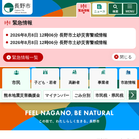
長野市
緊急情報
ニュース
検索
MENU
緊急情報
2026年8月8日 12時06分 長野市土砂災害警戒情報
2026年8月8日 12時06分 長野市土砂災害警戒情報
緊急情報一覧
閉じる
市民
子ども・若者
高齢者
事業者
市政情報
熊本地震災害義援金
マイナンバー
ごみ分別
市民税・県民税
移住
この街で、わたしらしく生きる。長野市