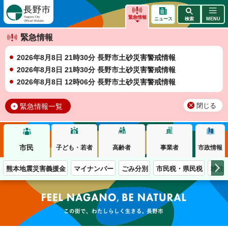
長野市
緊急情報
ニュース
検索
MENU
緊急情報
2026年8月8日 21時30分 長野市土砂災害警戒情報
2026年8月8日 21時30分 長野市土砂災害警戒情報
2026年8月8日 12時06分 長野市土砂災害警戒情報
緊急情報一覧
閉じる
市民
子ども・若者
高齢者
事業者
市政情報
熊本地震災害義援金
マイナンバー
ごみ分別
市民税・県民税
移住
この街で、わたしらしく生きる。長野市