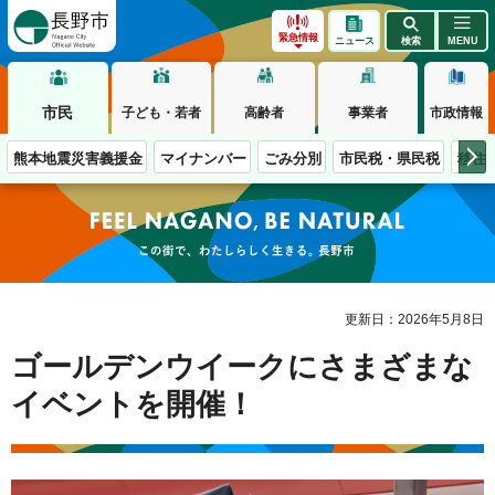
長野市
緊急情報
ニュース
検索
MENU
市民
子ども・若者
高齢者
事業者
市政情報
熊本地震災害義援金
マイナンバー
ごみ分別
市民税・県民税
移住
この街で、わたしらしく生きる。長野市
更新日：2026年5月8日
ゴールデンウイークにさまざまな
イベントを開催！