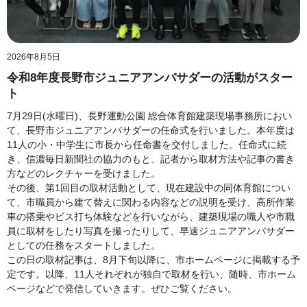
2026年8月5日
令和8年度長野市ジュニアアンバサダーの活動がスター
ト
7月29日(水曜日)、長野運動公園 総合体育館建築現場事務所におい
て、長野市ジュニアアンバサダーの任命式を行いました。本年度は
11人の小・中学生に市長から任命書を交付しました。任命式に続
き、信濃毎日新聞社の協力のもと、記者から取材方法や記事の書き
方などのレクチャーを受けました。
その後、第1回目の取材活動として、現在建設中の同体育館につい
て、市職員から建て替えに関わる内容などの説明を受け、高所作業
車の搭乗やビス打ち体験などを行いながら、建築現場の職人や市職
員に取材をしたり写真を撮ったりして、早速ジュニアアンバサダー
としての任務をスタートしました。
この日の取材記事は、8月下旬以降に、市ホームページに掲載する予
定です。以降、11人それぞれが独自で取材を行い、随時、市ホーム
ページなどで発信していきます。ぜひご覧ください。