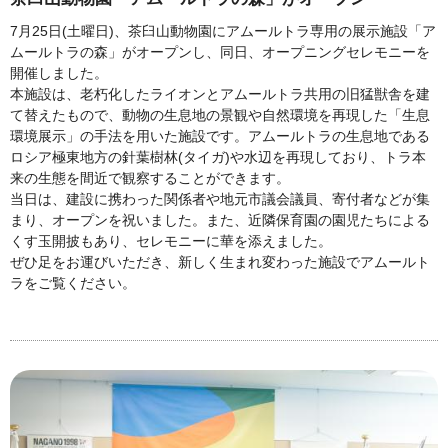
7月25日(土曜日)、茶臼山動物園にアムールトラ専用の展示施設「ア
ムールトラの森」がオープンし、同日、オープニングセレモニーを
開催しました。
本施設は、老朽化したライオンとアムールトラ共用の旧猛獣舎を建
て替えたもので、動物の生息地の景観や自然環境を再現した「生息
環境展示」の手法を用いた施設です。アムールトラの生息地である
ロシア極東地方の針葉樹林(タイガ)や水辺を再現しており、トラ本
来の生態を間近で観察することができます。
当日は、建設に携わった関係者や地元市議会議員、寄付者などが集
まり、オープンを祝いました。また、近隣保育園の園児たちによる
くす玉開披もあり、セレモニーに華を添えました。
ぜひ足をお運びいただき、新しく生まれ変わった施設でアムールト
ラをご覧ください。