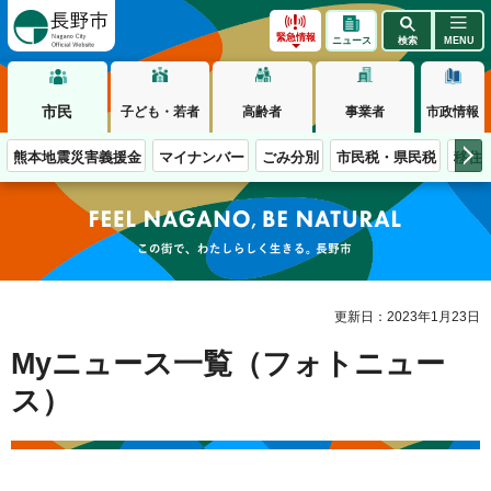
長野市
緊急情報
ニュース
検索
MENU
市民
子ども・若者
高齢者
事業者
市政情報
熊本地震災害義援金
マイナンバー
ごみ分別
市民税・県民税
移住
この街で、わたしらしく生きる。長野市
更新日：2023年1月23日
Myニュース一覧（フォトニュー
ス）