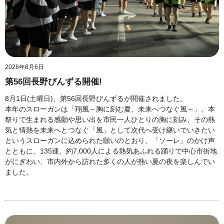
2026年8月6日
第56回長野びんずる開催!
8月1日(土曜日)、第56回長野びんずるが開催されました。
本年のスローガンは「翔風～胸に刻む夏、未来へつなぐ風～」。本
祭りで生まれる感動や思い出を市民一人ひとりの胸に刻み、その熱
気と情熱を未来へとつなぐ「風」として次代へ受け継いでいきたい
というスローガンに込められた願いのとおり、「ソーレ」のかけ声
とともに、135連、約7,000人による熱気あふれる踊りで中心市街地
がにぎわい、市内外から訪れた多くの人が熱い夏の夜を楽しんでい
ました。