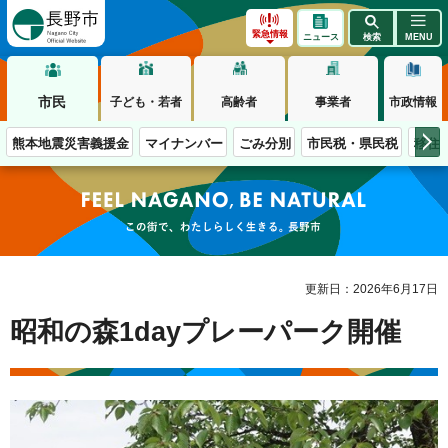
長野市
緊急情報
ニュース
検索
MENU
市民
子ども・若者
高齢者
事業者
市政情報
熊本地震災害義援金
マイナンバー
ごみ分別
市民税・県民税
移住
この街で、わたしらしく生きる。長野市
更新日：2026年6月17日
昭和の森1dayプレーパーク開催