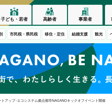
子ども・若者
高齢者
事業者
別
市民税・県民税
移住・定住
結婚支援
観光
この街で、わたしらしく生きる。長野市
タートアップ･エコシステム拠点都市NAGANOキックオフイベント開催