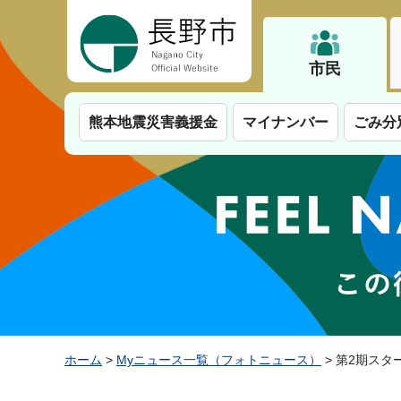
長野市
市民
熊本地震災害義援金
マイナンバー
ごみ分
ホーム
>
Myニュース一覧（フォトニュース）
> 第2期ス