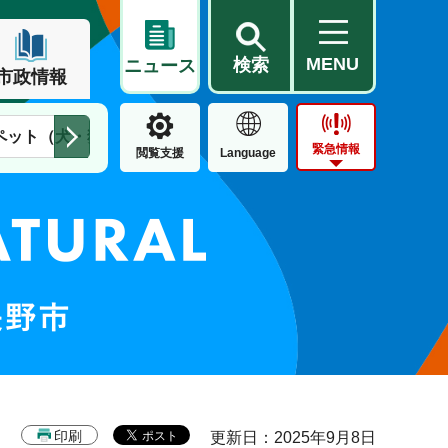
MENU
検索
ニュース
市政情報
ペット（犬・猫）
住民票・戸籍
公営住宅
市街地整備
緊急情報
閲覧支援
Language
印刷
更新日：2025年9月8日