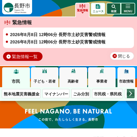
長野市
緊急情報
ニュース
検索
MENU
緊急情報
2026年8月8日 12時06分 長野市土砂災害警戒情報
2026年8月8日 12時06分 長野市土砂災害警戒情報
緊急情報一覧
閉じる
市民
子ども・若者
高齢者
事業者
市政情報
熊本地震災害義援金
マイナンバー
ごみ分別
市民税・県民税
移住
この街で、わたしらしく生きる。長野市