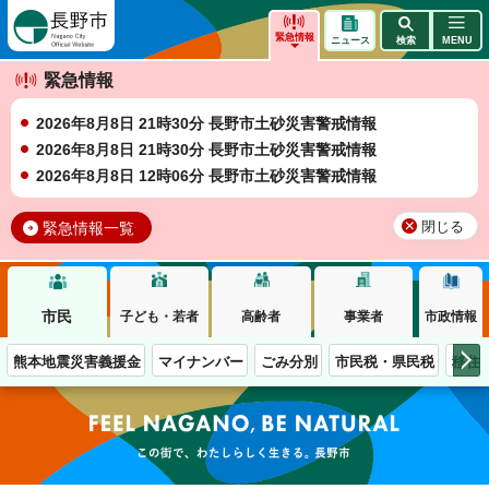
長野市
緊急情報
ニュース
検索
MENU
緊急情報
2026年8月8日 21時30分 長野市土砂災害警戒情報
2026年8月8日 21時30分 長野市土砂災害警戒情報
2026年8月8日 12時06分 長野市土砂災害警戒情報
緊急情報一覧
閉じる
市民
子ども・若者
高齢者
事業者
市政情報
熊本地震災害義援金
マイナンバー
ごみ分別
市民税・県民税
移住
この街で、わたしらしく生きる。長野市