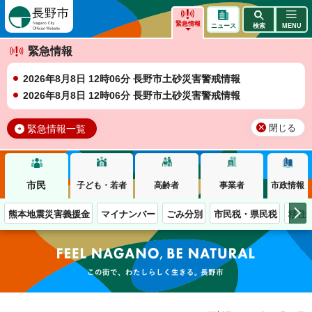
長野市
緊急情報
ニュース
検索
MENU
緊急情報
2026年8月8日 12時06分 長野市土砂災害警戒情報
2026年8月8日 12時06分 長野市土砂災害警戒情報
緊急情報一覧
閉じる
市民
子ども・若者
高齢者
事業者
市政情報
熊本地震災害義援金
マイナンバー
ごみ分別
市民税・県民税
移住
この街で、わたしらしく生きる。長野市