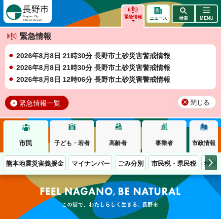
長野市
緊急情報
ニュース
検索
MENU
緊急情報
2026年8月8日 21時30分 長野市土砂災害警戒情報
2026年8月8日 21時30分 長野市土砂災害警戒情報
2026年8月8日 12時06分 長野市土砂災害警戒情報
緊急情報一覧
閉じる
市民
子ども・若者
高齢者
事業者
市政情報
熊本地震災害義援金
マイナンバー
ごみ分別
市民税・県民税
移住
この街で、わたしらしく生きる。長野市