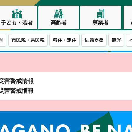
子ども・若者
高齢者
事業者
別
市民税・県民税
移住・定住
結婚支援
観光
土砂災害警戒情報
土砂災害警戒情報
この街で、わたしらしく生きる。長野市