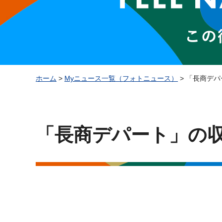
ホーム
>
Myニュース一覧（フォトニュース）
> 「長商デ
「長商デパート」の