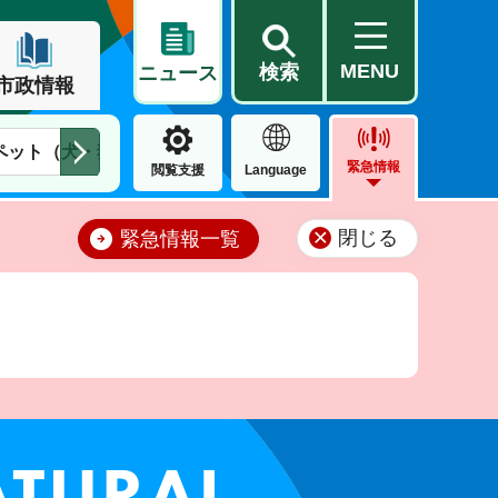
MENU
検索
ニュース
市政情報
ペット（犬・猫）
住民票・戸籍
公営住宅
市街地整備
緊急情報
閲覧支援
Language
閉じる
緊急情報一覧