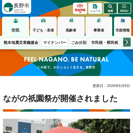
長野市
緊急情報
ニュース
検索
MENU
市民
子ども・若者
高齢者
事業者
市政情報
熊本地震災害義援金
マイナンバー
ごみ分別
市民税・県民税
移住
この街で、わたしらしく生きる。長野市
更新日：2026年6月9日
ながの祇園祭が開催されました