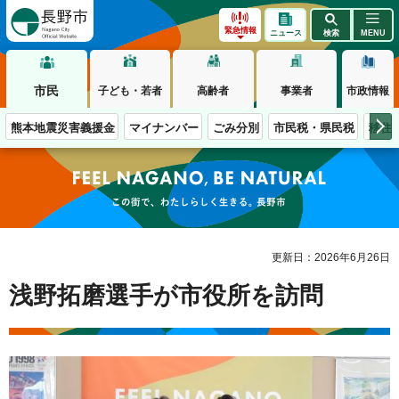
長野市
緊急情報
ニュース
検索
MENU
市民
子ども・若者
高齢者
事業者
市政情報
熊本地震災害義援金
マイナンバー
ごみ分別
市民税・県民税
移住
この街で、わたしらしく生きる。長野市
更新日：2026年6月26日
浅野拓磨選手が市役所を訪問