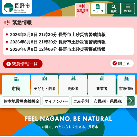
長野市
緊急情報
ニュース
検索
MENU
緊急情報
2026年8月8日 21時30分 長野市土砂災害警戒情報
2026年8月8日 21時30分 長野市土砂災害警戒情報
2026年8月8日 12時06分 長野市土砂災害警戒情報
緊急情報一覧
閉じる
市民
子ども・若者
高齢者
事業者
市政情報
熊本地震災害義援金
マイナンバー
ごみ分別
市民税・県民税
移住
この街で、わたしらしく生きる。長野市