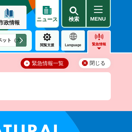
MENU
検索
ニュース
市政情報
ペット（犬・猫）
住民票・戸籍
公営住宅
市街地整備
緊急情報
閲覧支援
Language
閉じる
緊急情報一覧