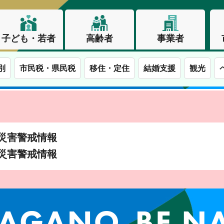
子ども・若者
高齢者
事業者
別
市民税・県民税
移住・定住
結婚支援
観光
土砂災害警戒情報
土砂災害警戒情報
この街で、わたしらしく生きる。長野市