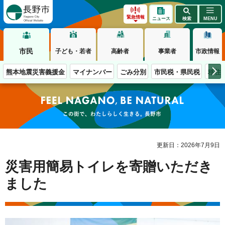
長野市
緊急情報
ニュース
検索
MENU
市民
子ども・若者
高齢者
事業者
市政情報
熊本地震災害義援金
マイナンバー
ごみ分別
市民税・県民税
移住
この街で、わたしらしく生きる。長野市
更新日：2026年7月9日
災害用簡易トイレを寄贈いただき
ました