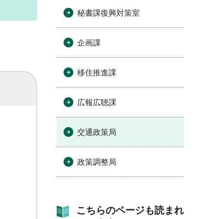
秘書課復興対策室
企画課
移住推進課
広報広聴課
交通政策局
政策調整局
こちらのページも読まれ