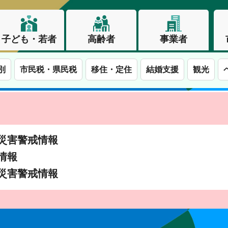
子ども・若者
高齢者
事業者
別
市民税・県民税
移住・定住
結婚支援
観光
土砂災害警戒情報
象情報
土砂災害警戒情報
この街で、わたしらしく生きる。長野市