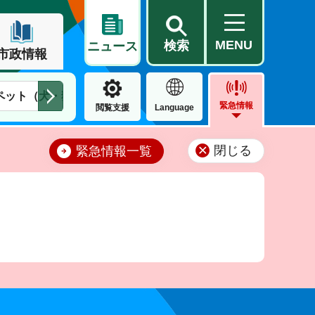
MENU
検索
ニュース
市政情報
ペット（犬・猫）
住民票・戸籍
公営住宅
市街地整備
緊急情報
閲覧支援
Language
閉じる
緊急情報一覧