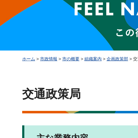
ホーム
>
市政情報
>
市の概要
>
組織案内
>
企画政策部
> 
交通政策局