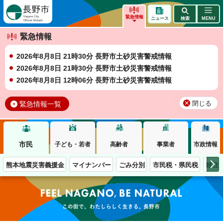
長野市
緊急情報
ニュース
検索
MENU
緊急情報
2026年8月8日 21時30分 長野市土砂災害警戒情報
2026年8月8日 21時30分 長野市土砂災害警戒情報
2026年8月8日 12時06分 長野市土砂災害警戒情報
緊急情報一覧
閉じる
市民
子ども・若者
高齢者
事業者
市政情報
熊本地震災害義援金
マイナンバー
ごみ分別
市民税・県民税
移住
この街で、わたしらしく生きる。長野市