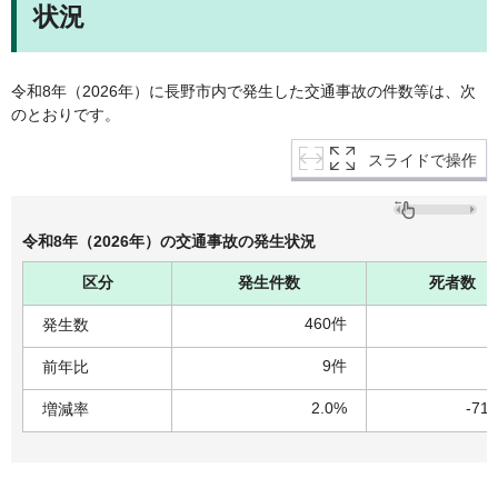
状況
令和8年（2026年）に長野市内で発生した交通事故の件数等は、次
のとおりです。
スライドで操作
令和8年（2026年）の交通事故の発生状況
区分
発生件数
死者数
460件
発生数
9件
-
前年比
2.0%
-71
増減率