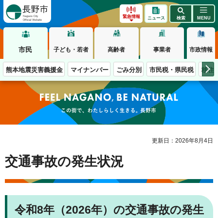
長野市
緊急情報
ニュース
検索
MENU
市民
子ども・若者
高齢者
事業者
市政情報
熊本地震災害義援金
マイナンバー
ごみ分別
市民税・県民税
移住
この街で、わたしらしく生きる。長野市
更新日：2026年8月4日
交通事故の発生状況
令和8年（2026年）の交通事故の発生