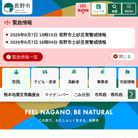
長野市
緊急情報
ニュース
検索
MENU
緊急情報
2026年8月7日 18時15分 長野市土砂災害警戒情報
2026年8月7日 16時04分 長野市土砂災害警戒情報
緊急情報一覧
閉じる
市民
子ども・若者
高齢者
事業者
市政情報
熊本地震災害義援金
マイナンバー
ごみ分別
市民税・県民税
移住
この街で、わたしらしく生きる。長野市