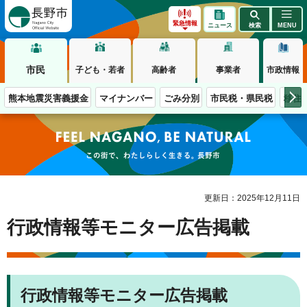
長野市
緊急情報
ニュース
検索
MENU
市民
子ども・若者
高齢者
事業者
市政情報
熊本地震災害義援金
マイナンバー
ごみ分別
市民税・県民税
移住
この街で、わたしらしく生きる。長野市
更新日：2025年12月11日
行政情報等モニター広告掲載
行政情報等モニター広告掲載