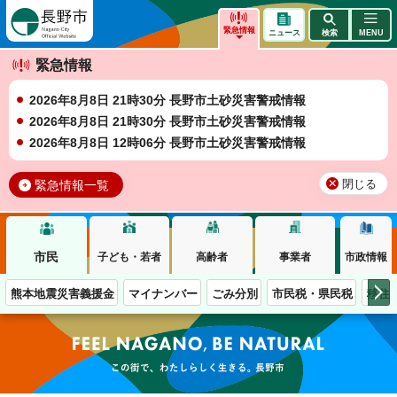
長野市
緊急情報
ニュース
検索
MENU
緊急情報
2026年8月8日 21時30分 長野市土砂災害警戒情報
2026年8月8日 21時30分 長野市土砂災害警戒情報
2026年8月8日 12時06分 長野市土砂災害警戒情報
緊急情報一覧
閉じる
市民
子ども・若者
高齢者
事業者
市政情報
熊本地震災害義援金
マイナンバー
ごみ分別
市民税・県民税
移住
この街で、わたしらしく生きる。長野市