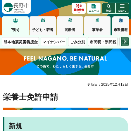
長野市
緊急情報
ニュース
検索
MENU
市民
子ども・若者
高齢者
事業者
市政情報
熊本地震災害義援金
マイナンバー
ごみ分別
市民税・県民税
移住
この街で、わたしらしく生きる。長野市
更新日：2025年12月12日
栄養士免許申請
新規