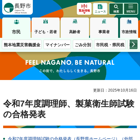
長野市
緊急情報
ニュース
検索
MENU
市民
子ども・若者
高齢者
事業者
市政情報
熊本地震災害義援金
マイナンバー
ごみ分別
市民税・県民税
移住
この街で、わたしらしく生きる。長野市
更新日：2025年10月16日
令和7年度調理師、製菓衛生師試験
の合格発表
令和7年度調理師試験の合格発表（長野県ホームページ）（外部