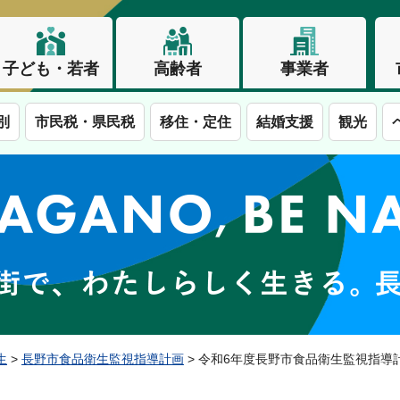
子ども・若者
高齢者
事業者
別
市民税・県民税
移住・定住
結婚支援
観光
この街で、わたしらしく生きる。長野市
生
>
長野市食品衛生監視指導計画
> 令和6年度長野市食品衛生監視指導