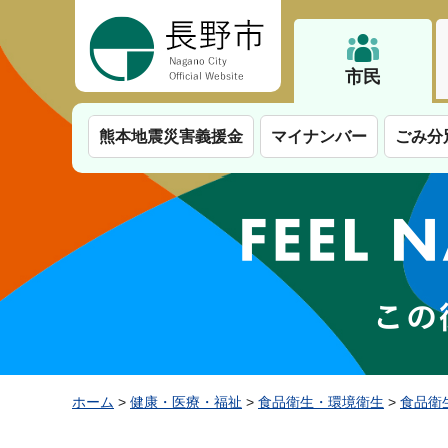
長野市
市民
熊本地震災害義援金
マイナンバー
ごみ分
ホーム
>
健康・医療・福祉
>
食品衛生・環境衛生
>
食品衛