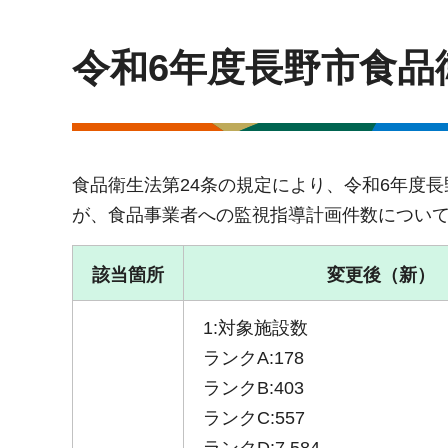
令和6年度長野市食品
食品衛生法第24条の規定により、令和6年度
が、食品事業者への監視指導計画件数につい
該当箇所
変更後（新）
1:対象施設数
ランクA:178
ランクB:403
ランクC:557
ランクD:7,584