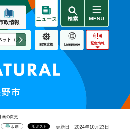
MENU
検索
ニュース
市政情報
ペット（犬・猫）
住民票・戸籍
公営住宅
市街地整備
緊急情報
閲覧支援
Language
計画の変更
印刷
更新日：2024年10月23日