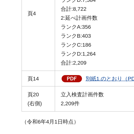
合計:8,722
頁4
2:延べ計画件数
ランクA:356
ランクB:403
ランクC:186
ランクD:1,264
合計:2,209
頁14
別紙1.のとおり（PD
頁20
立入検査計画件数
(右側)
2,209件
（令和6年4月1日時点）