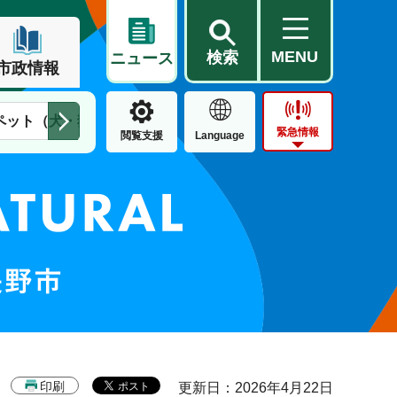
MENU
検索
ニュース
市政情報
ペット（犬・猫）
住民票・戸籍
公営住宅
市街地整備
緊急情報
閲覧支援
Language
印刷
更新日：2026年4月22日