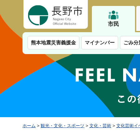
長野市
市民
熊本地震災害義援金
マイナンバー
ごみ分
ホーム
>
観光・文化・スポーツ
>
文化・芸術
>
文化芸術イ