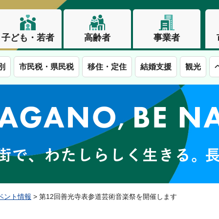
子ども・若者
高齢者
事業者
別
市民税・県民税
移住・定住
結婚支援
観光
この街で、わたしらしく生きる。長野市
ベント情報
> 第12回善光寺表参道芸術音楽祭を開催します