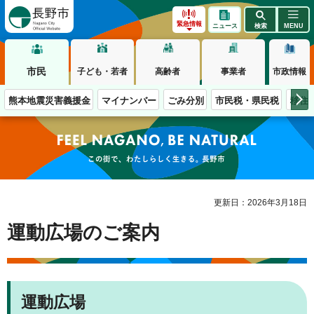
長野市
緊急情報
ニュース
検索
MENU
市民
子ども・若者
高齢者
事業者
市政情報
熊本地震災害義援金
マイナンバー
ごみ分別
市民税・県民税
移住
この街で、わたしらしく生きる。長野市
更新日：2026年3月18日
運動広場のご案内
運動広場