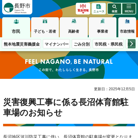
長野市
緊急情報
ニュース
検索
MENU
市民
子ども・若者
高齢者
事業者
市政情報
熊本地震災害義援金
マイナンバー
ごみ分別
市民税・県民税
移住
この街で、わたしらしく生きる。長野市
更新日：2025年12月5日
災害復興工事に係る長沼体育館駐
車場のお知らせ
長沼地区河川防災工事に伴い、長沼体育館の駐車場が変更となりま