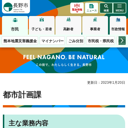
長野市
緊急情報
ニュース
検索
MENU
市民
子ども・若者
高齢者
事業者
市政情報
熊本地震災害義援金
マイナンバー
ごみ分別
市民税・県民税
移住
この街で、わたしらしく生きる。長野市
更新日：2023年1月20日
都市計画課
主な業務内容