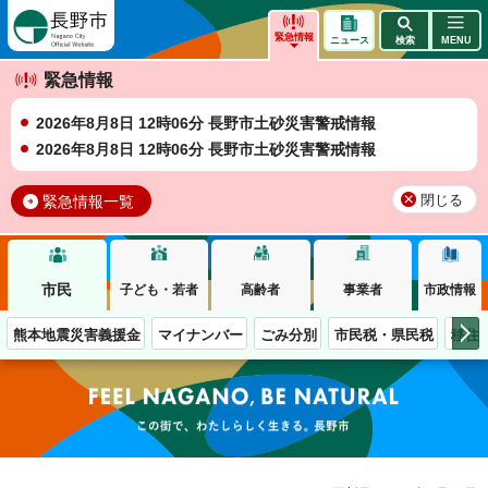
長野市
緊急情報
ニュース
検索
MENU
緊急情報
2026年8月8日 12時06分 長野市土砂災害警戒情報
2026年8月8日 12時06分 長野市土砂災害警戒情報
緊急情報一覧
閉じる
市民
子ども・若者
高齢者
事業者
市政情報
熊本地震災害義援金
マイナンバー
ごみ分別
市民税・県民税
移住
この街で、わたしらしく生きる。長野市