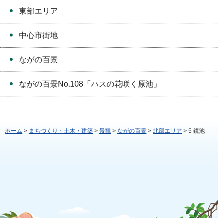
東部エリア
中心市街地
ながの百景
ながの百景No.108「ハスの花咲く原池」
ホーム
>
まちづくり・土木・建築
>
景観
>
ながの百景
>
北部エリア
> 5 鏡池