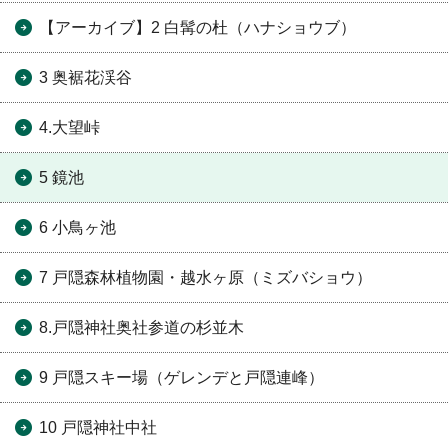
【アーカイブ】2 白髯の杜（ハナショウブ）
3 奥裾花渓谷
4.大望峠
5 鏡池
6 小鳥ヶ池
7 戸隠森林植物園・越水ヶ原（ミズバショウ）
8.戸隠神社奥社参道の杉並木
9 戸隠スキー場（ゲレンデと戸隠連峰）
10 戸隠神社中社