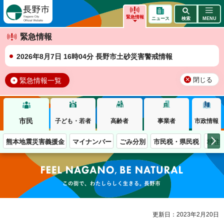
長野市
緊急情報
ニュース
検索
MENU
緊急情報
2026年8月7日 16時04分 長野市土砂災害警戒情報
緊急情報一覧
閉じる
市民
子ども・若者
高齢者
事業者
市政情報
熊本地震災害義援金
マイナンバー
ごみ分別
市民税・県民税
移住
この街で、わたしらしく生きる。長野市
更新日：2023年2月20日