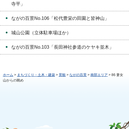
寺平」
ながの百景No.106「松代豊栄の田園と皆神山」
城山公園（立体駐車場ほか）
ながの百景No.103「長田神社参道のケヤキ並木」
ホーム
>
まちづくり・土木・建築
>
景観
>
ながの百景
>
南部エリア
> 86 妻女
山からの眺め