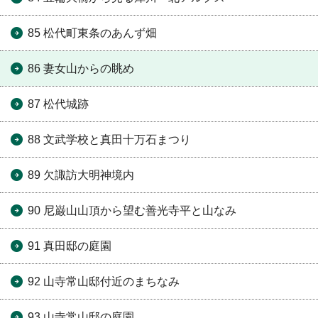
85 松代町東条のあんず畑
86 妻女山からの眺め
87 松代城跡
88 文武学校と真田十万石まつり
89 欠諏訪大明神境内
90 尼巌山山頂から望む善光寺平と山なみ
91 真田邸の庭園
92 山寺常山邸付近のまちなみ
93 山寺常山邸の庭園