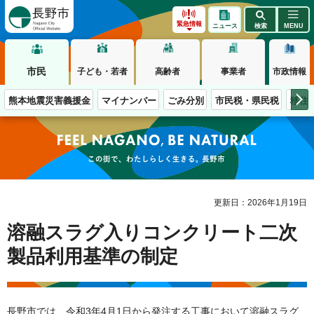
長野市
緊急情報
ニュース
検索
MENU
市民
子ども・若者
高齢者
事業者
市政情報
熊本地震災害義援金
マイナンバー
ごみ分別
市民税・県民税
移住
この街で、わたしらしく生きる。長野市
更新日：2026年1月19日
溶融スラグ入りコンクリート二次
製品利用基準の制定
長野市では、令和3年4月1日から発注する工事において溶融スラグ