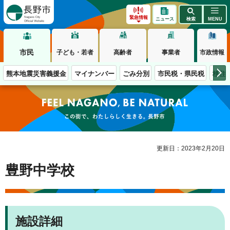
長野市
緊急情報
ニュース
検索
MENU
市民
子ども・若者
高齢者
事業者
市政情報
熊本地震災害義援金
マイナンバー
ごみ分別
市民税・県民税
移住
この街で、わたしらしく生きる。長野市
更新日：2023年2月20日
豊野中学校
施設詳細