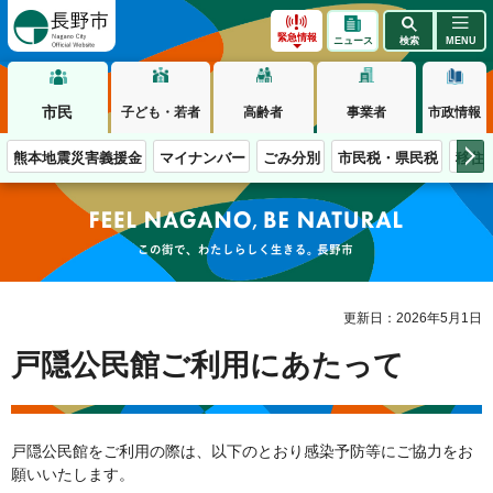
長野市
緊急情報
ニュース
検索
MENU
市民
子ども・若者
高齢者
事業者
市政情報
熊本地震災害義援金
マイナンバー
ごみ分別
市民税・県民税
移住
この街で、わたしらしく生きる。長野市
更新日：2026年5月1日
戸隠公民館ご利用にあたって
戸隠公民館をご利用の際は、以下のとおり感染予防等にご協力をお
願いいたします。