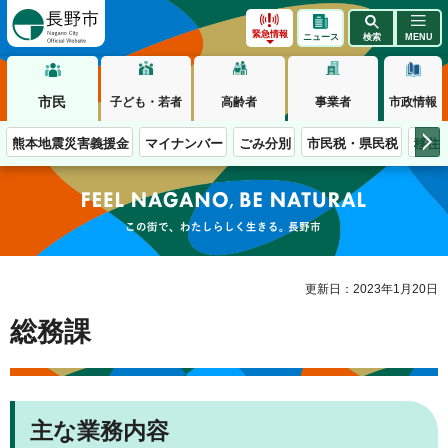
長野市
緊急情報
ニュース
検索
MENU
市民
子ども・若者
高齢者
事業者
市政情報
熊本地震災害義援金
マイナンバー
ごみ分別
市民税・県民税
移住
この街で、わたしらしく生きる。長野市
更新日：2023年1月20日
総務課
主な業務内容