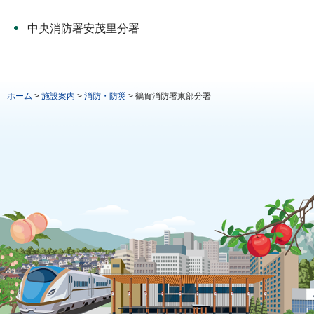
中央消防署安茂里分署
ホーム
>
施設案内
>
消防・防災
> 鶴賀消防署東部分署