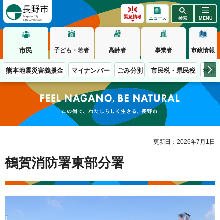
長野市
緊急情報
ニュース
検索
MENU
市民
子ども・若者
高齢者
事業者
市政情報
熊本地震災害義援金
マイナンバー
ごみ分別
市民税・県民税
移住
この街で、わたしらしく生きる。長野市
更新日：2026年7月1日
鶴賀消防署東部分署