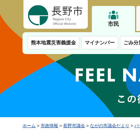
長野市
市民
熊本地震災害義援金
マイナンバー
ごみ分
ホーム
>
市政情報
>
長野市議会
>
ながの市議会だより
>
バ