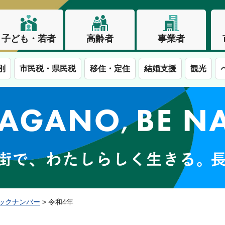
子ども・若者
高齢者
事業者
別
市民税・県民税
移住・定住
結婚支援
観光
この街で、わたしらしく生きる。長野市
ックナンバー
> 令和4年