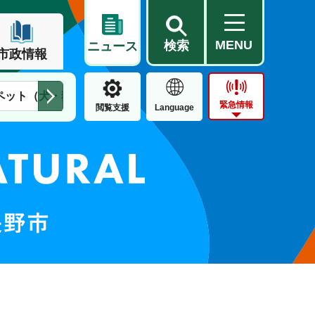
MENU
検索
ニュース
市政情報
ペット（犬・猫）
住民票・戸籍
公営住宅
市街地整備
緊急情報
閲覧支援
Language