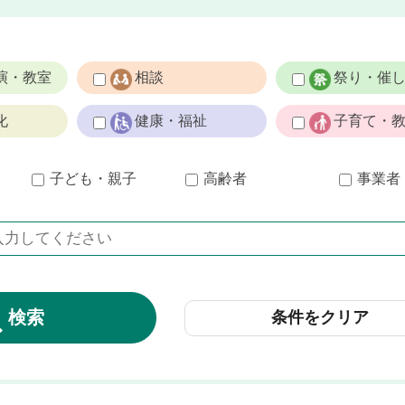
演・教室
相談
祭り・催
化
健康・福祉
子育て・
子ども・親子
高齢者
事業者
条件をクリア