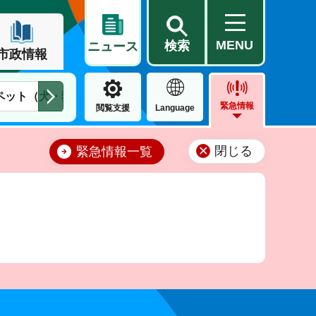
MENU
検索
ニュース
市政情報
ペット（犬・猫）
住民票・戸籍
公営住宅
市街地整備
緊急情報
閲覧支援
Language
閉じる
緊急情報一覧