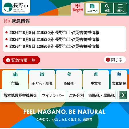
長野市
緊急情報
ニュース
検索
MENU
緊急情報
2026年8月8日 21時30分 長野市土砂災害警戒情報
2026年8月8日 21時30分 長野市土砂災害警戒情報
2026年8月8日 12時06分 長野市土砂災害警戒情報
緊急情報一覧
閉じる
市民
子ども・若者
高齢者
事業者
市政情報
熊本地震災害義援金
マイナンバー
ごみ分別
市民税・県民税
移住
この街で、わたしらしく生きる。長野市