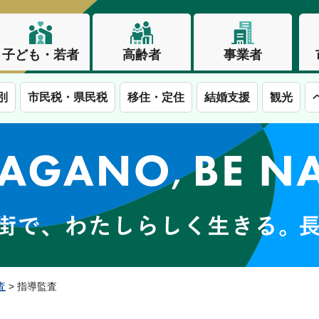
子ども・若者
高齢者
事業者
別
市民税・県民税
移住・定住
結婚支援
観光
この街で、わたしらしく生きる。長野市
査
> 指導監査