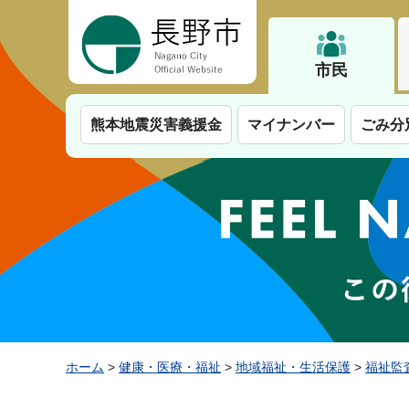
長野市
市民
熊本地震災害義援金
マイナンバー
ごみ分
ホーム
>
健康・医療・福祉
>
地域福祉・生活保護
>
福祉監