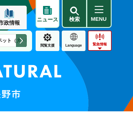
MENU
検索
ニュース
市政情報
ペット（犬・猫）
住民票・戸籍
公営住宅
市街地整備
緊急情報
閲覧支援
Language