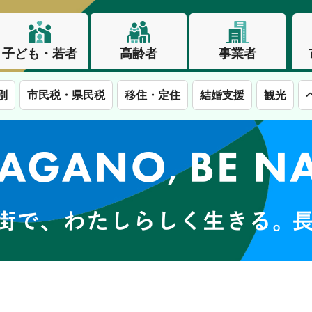
子ども・若者
高齢者
事業者
別
市民税・県民税
移住・定住
結婚支援
観光
この街で、わたしらしく生きる。長野市