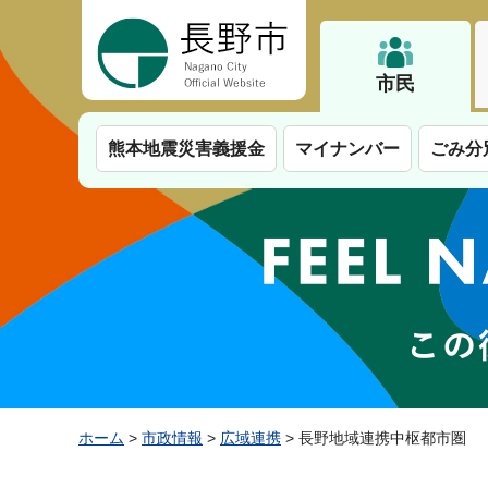
長野市
市民
熊本地震災害義援金
マイナンバー
ごみ分
ホーム
>
市政情報
>
広域連携
> 長野地域連携中枢都市圏