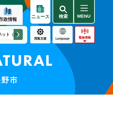
MENU
検索
ニュース
市政情報
ペット（犬・猫）
住民票・戸籍
公営住宅
市街地整備
緊急情報
閲覧支援
Language