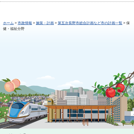
ホーム
>
市政情報
>
施策・計画
>
第五次長野市総合計画など市の計画一覧
> 保
健・福祉分野