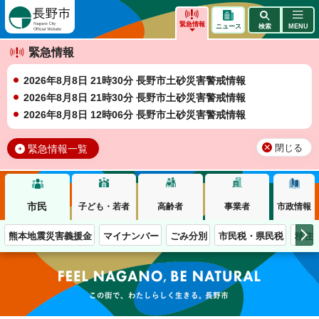
長野市
緊急情報
ニュース
検索
MENU
緊急情報
2026年8月8日 21時30分 長野市土砂災害警戒情報
2026年8月8日 21時30分 長野市土砂災害警戒情報
2026年8月8日 12時06分 長野市土砂災害警戒情報
緊急情報一覧
閉じる
市民
子ども・若者
高齢者
事業者
市政情報
熊本地震災害義援金
マイナンバー
ごみ分別
市民税・県民税
移住
この街で、わたしらしく生きる。長野市