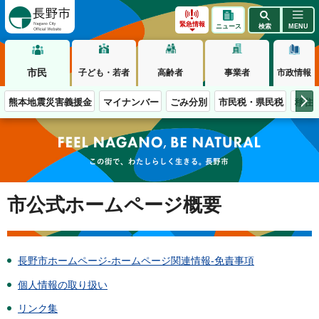
長野市
緊急情報
ニュース
検索
MENU
市民
子ども・若者
高齢者
事業者
市政情報
熊本地震災害義援金
マイナンバー
ごみ分別
市民税・県民税
移住
この街で、わたしらしく生きる。長野市
市公式ホームページ概要
長野市ホームページ-ホームページ関連情報-免責事項
個人情報の取り扱い
リンク集