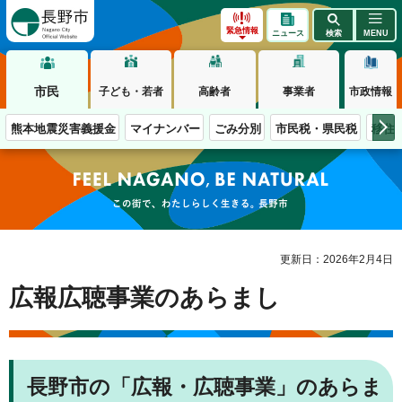
長野市
緊急情報
ニュース
検索
MENU
市民
子ども・若者
高齢者
事業者
市政情報
熊本地震災害義援金
マイナンバー
ごみ分別
市民税・県民税
移住
この街で、わたしらしく生きる。長野市
更新日：2026年2月4日
広報広聴事業のあらまし
長野市の「広報・広聴事業」のあらま