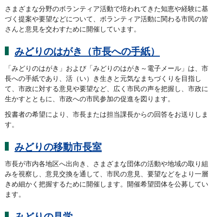
さまざまな分野のボランティア活動で培われてきた知恵や経験に基
づく提案や要望などについて、ボランティア活動に関わる市民の皆
さんと意見を交わすために開催しています。
みどりのはがき（市長への手紙）
「みどりのはがき」および「みどりのはがき～電子メール」は、市
長への手紙であり、活（い）き生きと元気なまちづくりを目指し
て、市政に対する意見や要望など、広く市民の声を把握し、市政に
生かすとともに、市政への市民参加の促進を図ります。
投書者の希望により、市長または担当課長からの回答をお送りしま
す。
みどりの移動市長室
市長が市内各地区へ出向き、さまざまな団体の活動や地域の取り組
みを視察し、意見交換を通して、市民の意見、要望などをより一層
きめ細かく把握するために開催します。開催希望団体を公募してい
ます。
みどりの見学