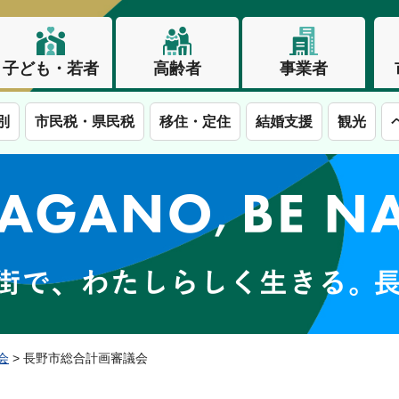
子ども・若者
高齢者
事業者
別
市民税・県民税
移住・定住
結婚支援
観光
この街で、わたしらしく生きる。長野市
会
> 長野市総合計画審議会