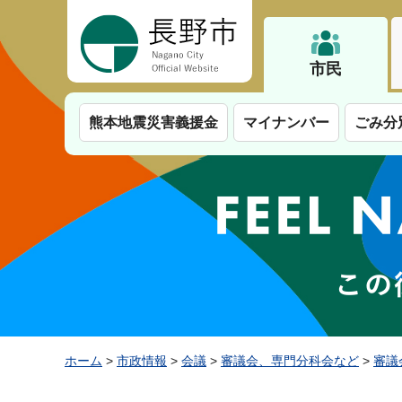
長野市
市民
熊本地震災害義援金
マイナンバー
ごみ分
ホーム
>
市政情報
>
会議
>
審議会、専門分科会など
>
審議