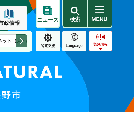
MENU
検索
ニュース
市政情報
ペット（犬・猫）
住民票・戸籍
公営住宅
市街地整備
緊急情報
閲覧支援
Language