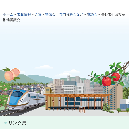
ホーム
>
市政情報
>
会議
>
審議会、専門分科会など
>
審議会
> 長野市行政改革
推進審議会
リンク集