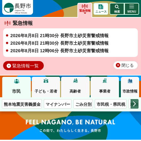
長野市
緊急情報
ニュース
検索
MENU
緊急情報
2026年8月8日 21時30分 長野市土砂災害警戒情報
2026年8月8日 21時30分 長野市土砂災害警戒情報
2026年8月8日 12時06分 長野市土砂災害警戒情報
緊急情報一覧
閉じる
市民
子ども・若者
高齢者
事業者
市政情報
熊本地震災害義援金
マイナンバー
ごみ分別
市民税・県民税
移住
この街で、わたしらしく生きる。長野市